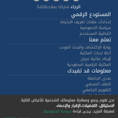
الرجاء
!
شاركنا بملاحظاتك
المستودع الرقمي
إعدادات ملفات تعريف الارتباط
سياسة الخصوصية
اتفاقية المستخدم
تعلم معنا
بوابة الإكتشاف والبحث الموحد
أدلة ابحاث المكتبة
أوباك مكتبة نجران
المكتبة الرقمية السعودية
معلومات قد تفيدك
صدى الجامعة
الملف الصحفي
التقويم الجامعي
البيانات المفتوحة
نحن نقوم بجمع ومعالجة معلوماتك الشخصية للأغراض التالية:
هوية الجامعة
الاستيثاق، التفضيلات،الإقرار والإحصاء
.
حقوق النشر
لمعرفة المزيد، يرجى قراءة
سياسة الخصوصية
.
برمجيات دي سبيس 7.4
جميع الحقوق
© 2002-2026
- تنفيذ
ليراسيس