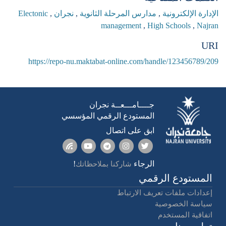
الإدارة الإلكترونية
,
مدارس المرحلة الثانوية
,
نجران
,
Electonic
management
,
High Schools
,
Najran
URI
https://repo-nu.maktabat-online.com/handle/123456789/209
جــــامـــعــة نجران
المستودع الرقمي المؤسسي
ابق على اتصال
الرجاء
!
شاركنا بملاحظاتك
المستودع الرقمي
إعدادات ملفات تعريف الارتباط
سياسة الخصوصية
اتفاقية المستخدم