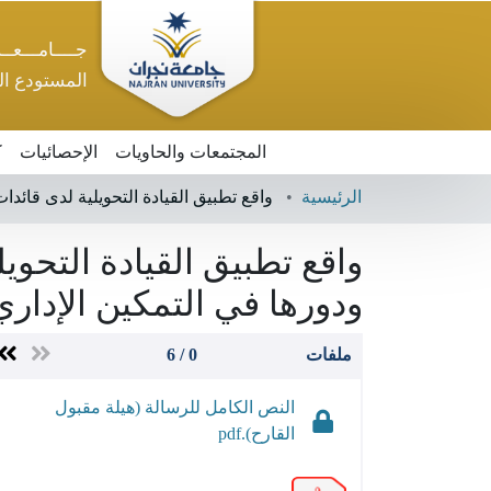
جــــامـــعــ
المستودع ا
المجتمعات والحاويات
الإحصائيات
ك
الرئيسية
واقع تطبيق القيادة التحويلية لدى قائدا
واقع تطبيق القيادة التحوي
ودورها في التمكين الإداري
ملفات
0 / 6
النص الكامل للرسالة (هيلة مقبول 
القارح).pdf