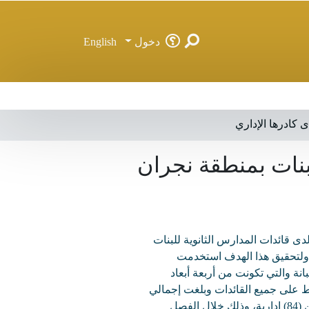
دخول
English
ى كادرها الإداري
لبنات بمنطقة نجران
دى قائدات المدارس الثانوية للبنات
، ولتحقيق هذا الهدف استخدمت
انة والتي تكونت من أربعة أبعاد
لرابط على جميع القائدات وبلغت إجمالي
عدد الردود (22) قائدة وبنسبة (88%)، كما تكونت عينة البحث من (84) إدارية، وذلك خلال الفصل