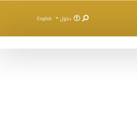
دخول
English