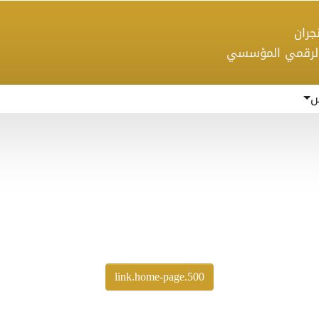
 نجران
الرقمي المؤسسي
س
500.link.home-page