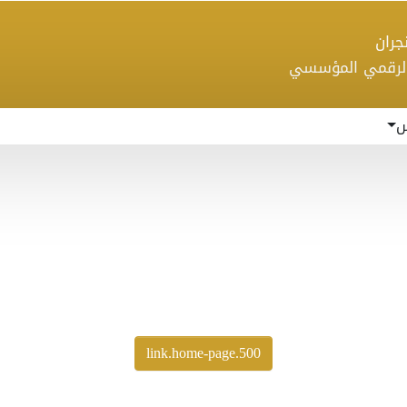
 نجران
الرقمي المؤسسي
س
500.link.home-page