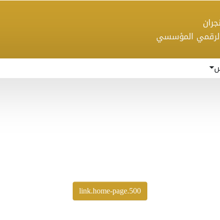
 نجران
الرقمي المؤسسي
س
500.link.home-page