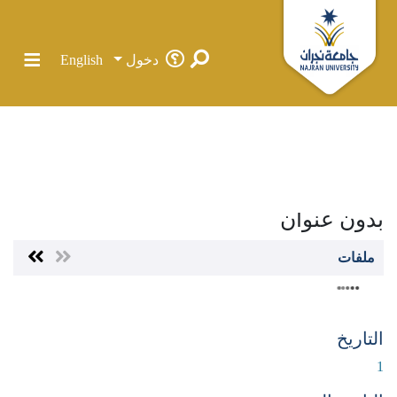
دخول
English
الرئيسية
الرسائل الجامعية في جامعة نجران
كلية اللغات والترجمة
قسم الإنجليزية
رسائل الماجستير
بدون عنوان
بدون عنوان
الإحصائيات
ملفات
المجتمعات والحاويات
كل دي سبيس
التاريخ
1