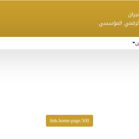
 نجران
الرقمي المؤسسي
س
500.link.home-page