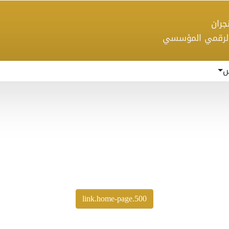
 نجران
الرقمي المؤسسي
س
500.link.home-page