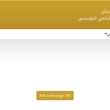
 نجران
الرقمي المؤسسي
س
500.link.home-page