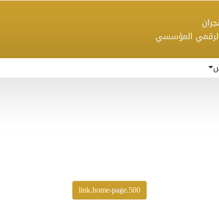
 نجران
الرقمي المؤسسي
س
500.link.home-page