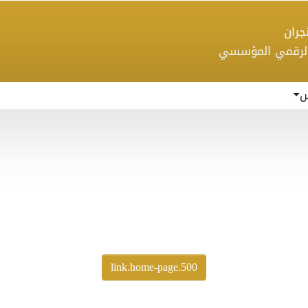
 نجران
الرقمي المؤسسي
س
500.link.home-page