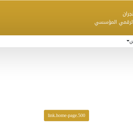
 نجران
الرقمي المؤسسي
س
500.link.home-page