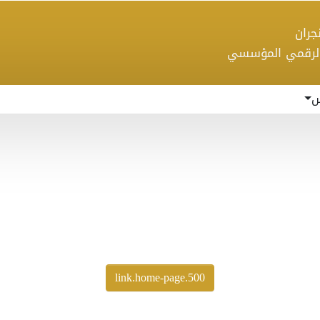
 نجران
الرقمي المؤسسي
س
500.link.home-page