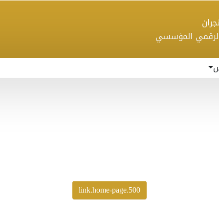
 نجران
الرقمي المؤسسي
س
500.link.home-page