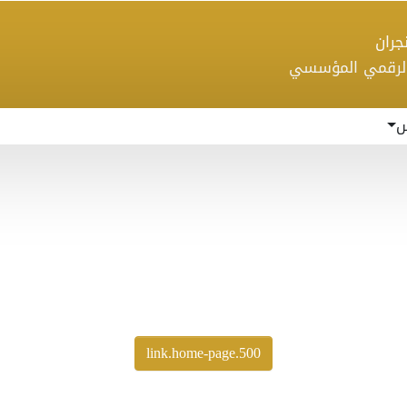
 نجران
الرقمي المؤسسي
س
500.link.home-page