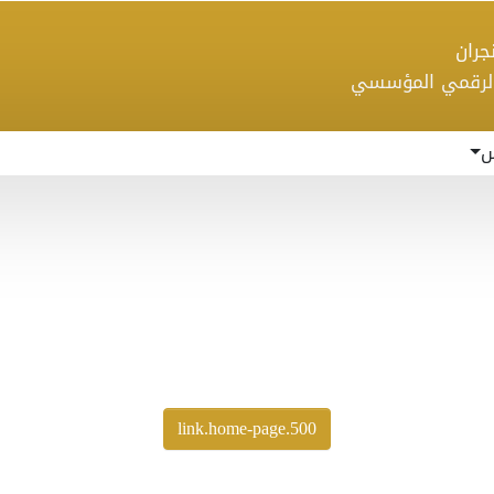
 نجران
الرقمي المؤسسي
س
500.link.home-page