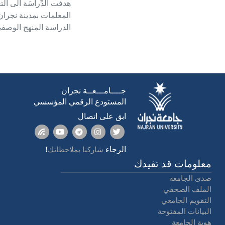
جاري التحميل...
هدفت الدِّراسَة الى ا
المعلمات بمدينة نجران
الدراسة الأول لعام 1442/1443هـ
جــــامـــعــة نجران
المستودع الرقمي المؤسسي
ابق على اتصال
الرجاء
!
شاركنا بملاحظاتك
معلومات قد تفيدك
صدى الجامعة
الملف الصحفي
التقويم الجامعي
البيانات المفتوحة
هوية الجامعة