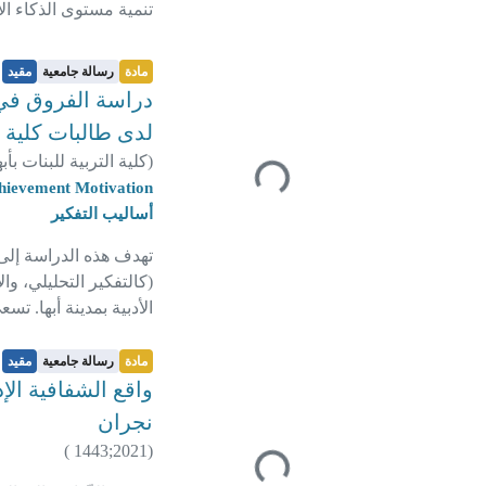
تنمية مستوى الذكاء ال
مادة
رسالة جامعية
مقيد
دراسة الفروق في ا
لدى طالبات كلية ال
(
كلية التربية للبنات بأب
جاري التحميل...
Achievement Motivation | الدافعية لل
أساليب التفكير
تهدف هذه الدراسة إلى 
(كالتفكير التحليلي، وا
الأدبية بمدينة أبها. ت
والكشف عن مدى تأثير ا
مادة
رسالة جامعية
مقيد
واقع الشفافية ال
نجران
)
1443
;
2021
(