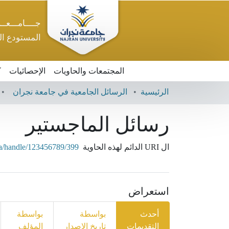
جــــامـــعــ
المستودع ا
المجتمعات والحاويات
الإحصائيات
ك
الرئيسية
الرسائل الجامعية في جامعة نجران
رسائل الماجستير
ال URI الدائم لهذه الحاوية
.sa/handle/123456789/399
استعراض
أحدث
بواسطة
بواسطة
التقديمات
تاريخ الإصدار
المؤلف