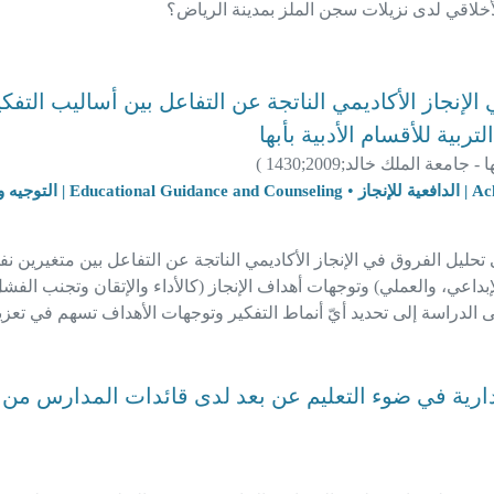
أخلاقي لدى نزيلات سجن الملز بمدينة الرياض؟
لإنجاز الأكاديمي الناتجة عن التفاعل بين أساليب التفك
تربية للأقسام الأدبية بأبها
ها - جامعة الملك خالد;
2009
;
1430
)
•
إنجاز
Educational Guidance and Counseling | التوجيه والإرشاد النفسي
تحليل الفروق في الإنجاز الأكاديمي الناتجة عن التفاعل بين متغيرين ن
لإبداعي، والعملي) وتوجهات أهداف الإنجاز (كالأداء والإتقان وتجنب الفش
سعى الدراسة إلى تحديد أيّ أنماط التفكير وتوجهات الأهداف تسهم في تعز
لتفاعل بين هذه المتغيرات في تفسير الفروق الفردية في الإنجاز الدر
إدارية في ضوء التعليم عن بعد لدى قائدات المدارس من 