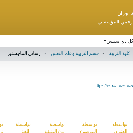
ة نجران
لرقمي المؤسسي
ل دي سبيس
كلية التربية
قسم التربية وعلم النفس
رسائل الماجستير
https://repo.nu.edu
بواسطة
بواسطة
بواسطة
بواسطة
بو
العنوان
الموضوع
نوع الوثيقة
اللغة
تر