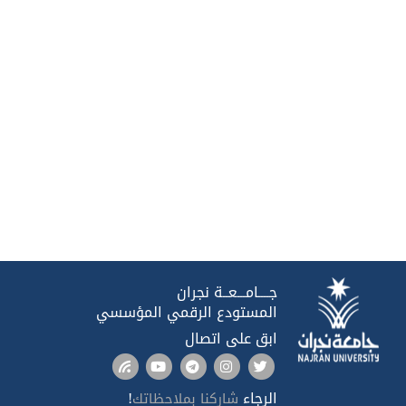
جــــامـــعــة نجران
المستودع الرقمي المؤسسي
ابق على اتصال
الرجاء
!
شاركنا بملاحظاتك