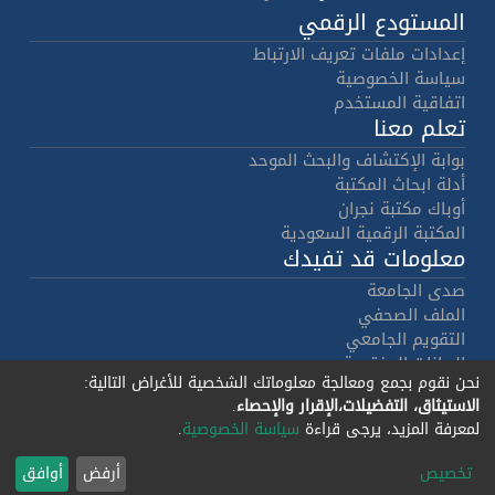
المستودع الرقمي
إعدادات ملفات تعريف الارتباط
سياسة الخصوصية
اتفاقية المستخدم
تعلم معنا
بوابة الإكتشاف والبحث الموحد
أدلة ابحاث المكتبة
أوباك مكتبة نجران
المكتبة الرقمية السعودية
معلومات قد تفيدك
صدى الجامعة
الملف الصحفي
التقويم الجامعي
البيانات المفتوحة
نحن نقوم بجمع ومعالجة معلوماتك الشخصية للأغراض التالية:
هوية الجامعة
الاستيثاق، التفضيلات،الإقرار والإحصاء
.
حقوق النشر
لمعرفة المزيد، يرجى قراءة
سياسة الخصوصية
.
برمجيات دي سبيس 7.4
جميع الحقوق
© 2002-2026
- تنفيذ
ليراسيس
محفوظة لجــــامـــعــة
تخصيص
أرفض
أوافق
وتعريب
نجران 1444هـ - 2023م