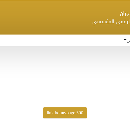
 نجران
الرقمي المؤسسي
س
500.link.home-page