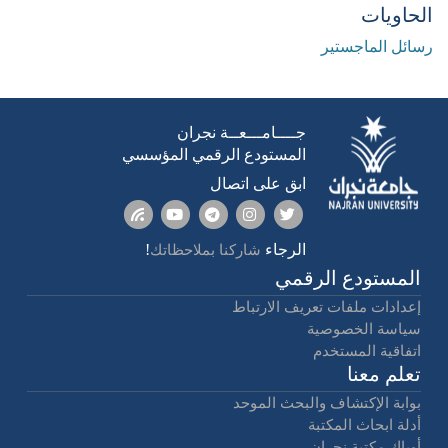
الحاويات
رسائل الماجستير
جــــامـــعــة نجران
المستودع الرقمي المؤسسي
ابق على اتصال
الرجاء
!
شاركنا بملاحظاتك
المستودع الرقمي
إعدادات ملفات تعريف الارتباط
سياسة الخصوصية
اتفاقية المستخدم
تعلم معنا
بوابة الإكتشاف والبحث الموحد
أدلة ابحاث المكتبة
أوباك مكتبة نجران