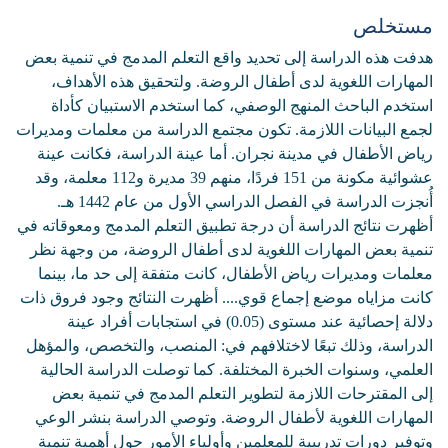
مستخلص
هدفت هذه الدراسة إلى تحديد واقع التعلم المدمج في تنمية بعض
المهارات اللغوية لدى أطفال الروضة. ولتحقيق هذه الأهداف،
استخدم الباحث المنهج الوصفي، كما استخدم الاستبيان كأداة
لجمع البيانات اللازمة. تكون مجتمع الدراسة من معلمات ومديرات
رياض الأطفال في مدينة نجران. أما عينة الدراسة، فكانت عينة
عشوائية مكونة من 151 فردًا، منهم 39 مديرة و112 معلمة، وقد
أُنجزت الدراسة في الفصل الدراسي الأول من عام 1442 هـ.
أظهرت نتائج الدراسة أن درجة تطبيق التعلم المدمج ومعوقاته في
تنمية بعض المهارات اللغوية لدى أطفال الروضة، من وجهة نظر
معلمات ومديرات رياض الأطفال، كانت متفقة إلى حد ما، بينما
كانت مزاياه موضع إجماع قوي.... أظهرت النتائج وجود فروق ذات
دلالة إحصائية عند مستوى (0.05) في استجابات أفراد عينة
الدراسة، وذلك تبعًا لاختلافهم في: المنصب، والتخصص، والمؤهل
العلمي، وسنوات الخبرة المختلفة. كما توصلت الدراسة الحالية
إلى المقترحات اللازمة لتطوير التعلم المدمج في تنمية بعض
المهارات اللغوية لأطفال الروضة. وتوصي الدراسة بنشر الوعي
وتوفير دورات تدريبية للمعلمين وأولياء الأمور حول أهمية تنمية