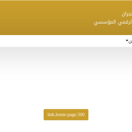
 نجران
الرقمي المؤسسي
س
500.link.home-page