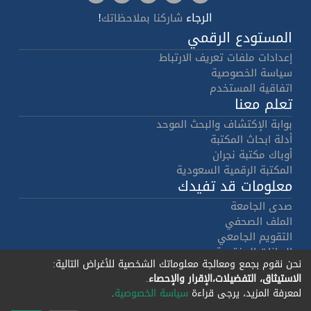
الرجاء
!
شاركنا بملاحظاتك
المستودع الرقمي
إعدادات ملفات تعريف الارتباط
سياسة الخصوصية
اتفاقية المستخدم
تعلم معنا
بوابة الإكتشاف والبحث الموحد
أدلة ابحاث المكتبة
أوباك مكتبة نجران
المكتبة الرقمية السعودية
معلومات قد تفيدك
صدى الجامعة
الملف الصحفي
التقويم الجامعي
البيانات المفتوحة
نحن نقوم بجمع ومعالجة معلوماتك الشخصية للأغراض التالية:
هوية الجامعة
الاستيثاق، التفضيلات،الإقرار والإحصاء
.
حقوق النشر
لمعرفة المزيد، يرجى قراءة
سياسة الخصوصية
.
برمجيات دي سبيس 7.4
جميع الحقوق
© 2002-2026
- تنفيذ
ليراسيس