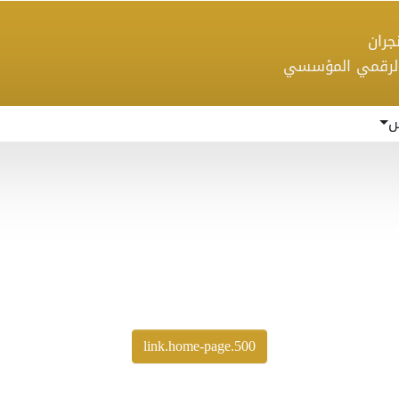
 نجران
الرقمي المؤسسي
س
500.link.home-page