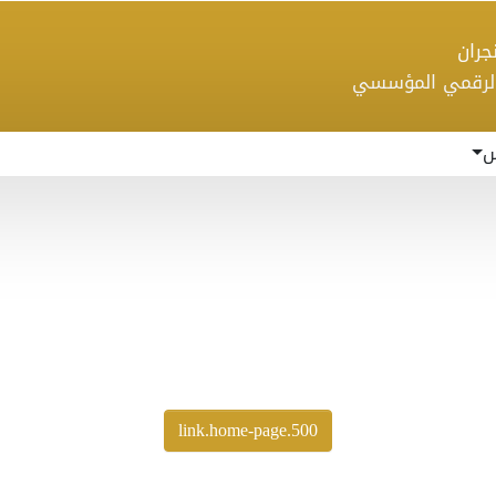
 نجران
الرقمي المؤسسي
س
500.link.home-page