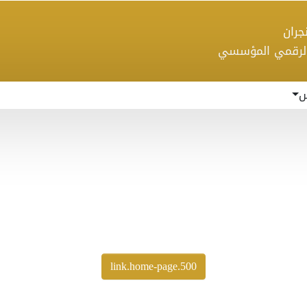
 نجران
الرقمي المؤسسي
س
500.link.home-page