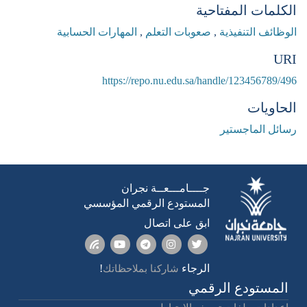
الكلمات المفتاحية
الوظائف التنفيذية
,
صعوبات التعلم
,
المهارات الحسابية
URI
https://repo.nu.edu.sa/handle/123456789/496
الحاويات
رسائل الماجستير
جــــامـــعــة نجران
المستودع الرقمي المؤسسي
ابق على اتصال
الرجاء
!
شاركنا بملاحظاتك
المستودع الرقمي