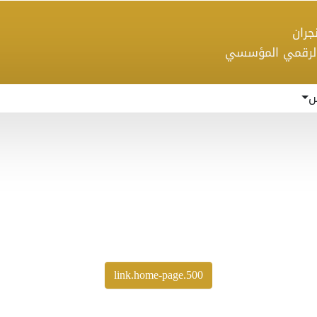
 نجران
الرقمي المؤسسي
س
500.link.home-page