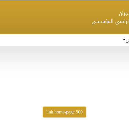
 نجران
الرقمي المؤسسي
س
500.link.home-page