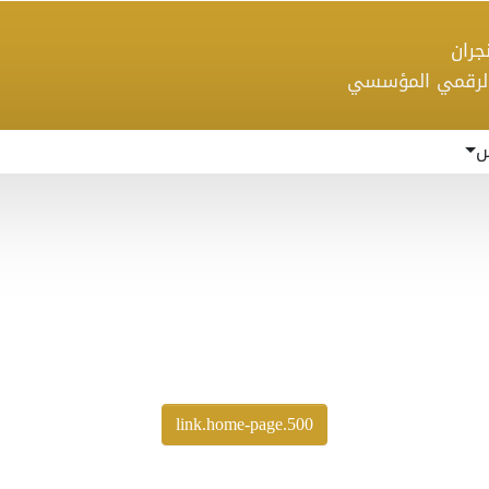
 نجران
الرقمي المؤسسي
س
500.link.home-page