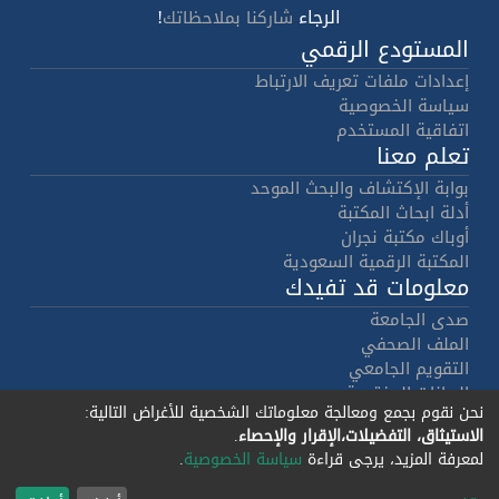
الرجاء
!
شاركنا بملاحظاتك
المستودع الرقمي
إعدادات ملفات تعريف الارتباط
سياسة الخصوصية
اتفاقية المستخدم
تعلم معنا
بوابة الإكتشاف والبحث الموحد
أدلة ابحاث المكتبة
أوباك مكتبة نجران
المكتبة الرقمية السعودية
معلومات قد تفيدك
صدى الجامعة
الملف الصحفي
التقويم الجامعي
البيانات المفتوحة
نحن نقوم بجمع ومعالجة معلوماتك الشخصية للأغراض التالية:
هوية الجامعة
الاستيثاق، التفضيلات،الإقرار والإحصاء
.
حقوق النشر
لمعرفة المزيد، يرجى قراءة
سياسة الخصوصية
.
برمجيات دي سبيس 7.4
جميع الحقوق
© 2002-2026
- تنفيذ
ليراسيس
محفوظة لجــــامـــعــة