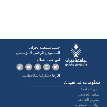
جــــامـــعــة نجران
المستودع الرقمي المؤسسي
ابق على اتصال
الرجاء
!
شاركنا بملاحظاتك
معلومات قد تفيدك
صدى الجامعة
الملف الصحفي
التقويم الجامعي
البيانات المفتوحة