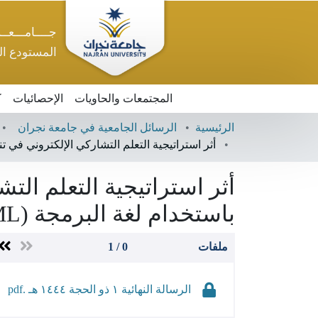
جــــامـــعــ
المستودع ا
المجتمعات والحاويات
الإحصائيات
ك
الرئيسية
الرسائل الجامعية في جامعة نجران
أثر استراتيجية التعلم التشاركي الإلكتروني في تنمية مهارات تصم
أثر استراتيجية التعلم الت
باستخدام لغة البرمجة (HTML) لدى طلاب الصف الأول الثانوي
ملفات
0 / 1
الرسالة النهائية ١ ذو الحجة ١٤٤٤ هـ .pdf